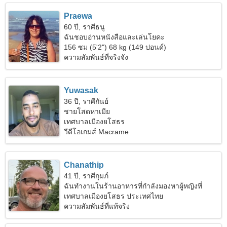
Praewa
60 ปี, ราศีธนู
ฉันชอบอ่านหนังสือและเล่นโยคะ
156 ซม (5'2") 68 kg (149 ปอนด์)
ความสัมพันธ์ที่จริงจัง
Yuwasak
36 ปี, ราศีกันย์
ชายโสดหาเมีย
เทศบาลเมืองยโสธร
วีดีโอเกมส์ Macrame
Chanathip
41 ปี, ราศีกุมภ์
ฉันทำงานในร้านอาหารที่กำลังมองหาผู้หญิงที่
สมบูรณ์แบบ
เทศบาลเมืองยโสธร ประเทศไทย
ความสัมพันธ์ที่แท้จริง