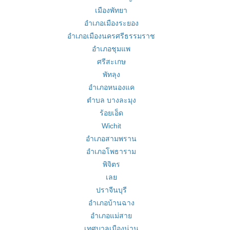
เมืองพัทยา
อำเภอเมืองระยอง
อำเภอเมืองนครศรีธรรมราช
อำเภอชุมแพ
ศรีสะเกษ
พัทลุง
อำเภอหนองแค
ตำบล บางละมุง
ร้อยเอ็ด
Wichit
อำเภอสามพราน
อำเภอโพธาราม
พิจิตร
เลย
ปราจีนบุรี
อำเภอบ้านฉาง
อำเภอแม่สาย
เทศบาลเมืองน่าน