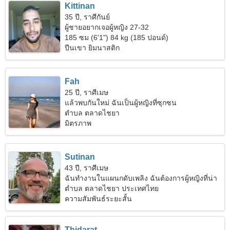
Kittinan
35 ปี, ราศีกันย์
ผู้ชายอยากเจอผู้หญิง 27-32
185 ซม (6'1") 84 kg (185 ปอนด์)
ปีนเขา ยิมนาสติก
Fah
25 ปี, ราศีเมษ
แล้วพบกันใหม่ ฉันเป็นผู้หญิงที่ซุกซน
ตำบล ตลาดไชยา
มิตรภาพ
Sutinan
43 ปี, ราศีเมษ
ฉันทำงานในแผนกดับเพลิง ฉันต้องการผู้หญิงที่น่า
ทึ่ง
ตำบล ตลาดไชยา ประเทศไทย
ความสัมพันธ์ระยะสั้น
Thidarat